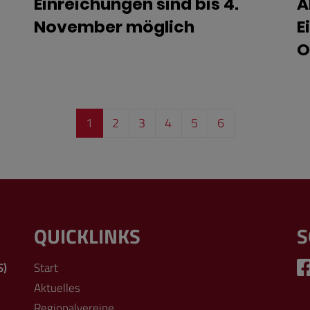
Einreichungen sind bis 4.
A
November möglich
E
O
1
2
3
4
5
6
QUICKLINKS
S
S)
Start
Aktuelles
Regionalvereine