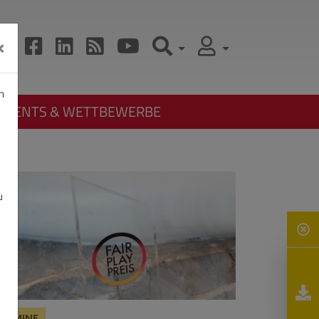
×
n
EVENTS & WETTBEWERBE
u
ERMINE