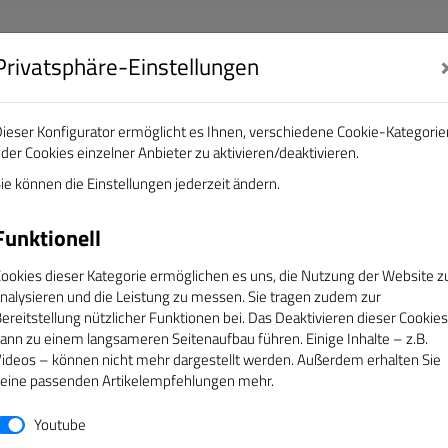
Privatsphäre-Einstellungen
nalisten e.V.
DAS GOLDENE BAND
ieser Konfigurator ermöglicht es Ihnen, verschiedene Cookie-Kategorie
der Cookies einzelner Anbieter zu aktivieren/deaktivieren.
EREINE
ÜBER UNS
SERVICE
CAMPUS
ie können die Einstellungen jederzeit ändern.
Funktionell
ookies dieser Kategorie ermöglichen es uns, die Nutzung der Website z
nalysieren und die Leistung zu messen. Sie tragen zudem zur
ereitstellung nützlicher Funktionen bei. Das Deaktivieren dieser Cookies
ann zu einem langsameren Seitenaufbau führen. Einige Inhalte – z.B.
ideos – können nicht mehr dargestellt werden. Außerdem erhalten Sie
eine passenden Artikelempfehlungen mehr.
Youtube
TERMINE
T