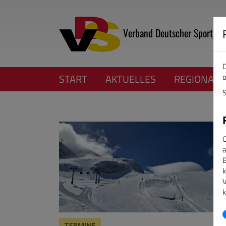
Verband Deutscher Sportjour
D
o
START
AKTUELLES
REGIONALV
S
C
a
B
k
V
k
TERMINE