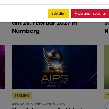
Deutsche Akademie für Fußball-Kultur
Fa
Schließen
Änderungen speichern
Verleihung der Preise 2026
D
am 26. Februar 2027 in
3
Nürnberg
N
TERMINE
T
AIPS Sport Media Awards 2026
„F