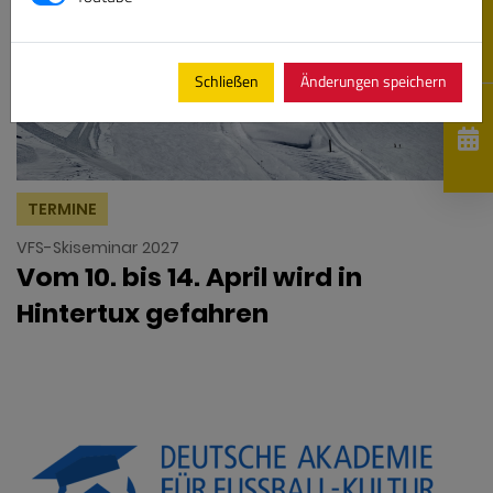
Schließen
Änderungen speichern
TERMINE
VFS-Skiseminar 2027
Vom 10. bis 14. April wird in
Hintertux gefahren