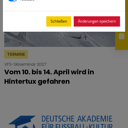
Schließen
Änderungen speichern
TERMINE
VFS-Skiseminar 2027
Vom 10. bis 14. April wird in
Hintertux gefahren