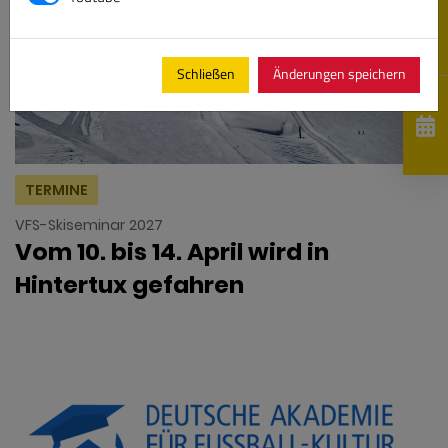
Schließen
Änderungen speichern
TERMINE
VFS-Skiseminar 2027
Vom 10. bis 14. April wird in
Hintertux gefahren