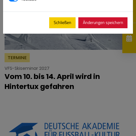
Schließen
Änderungen speichern
TERMINE
VFS-Skiseminar 2027
Vom 10. bis 14. April wird in
Hintertux gefahren