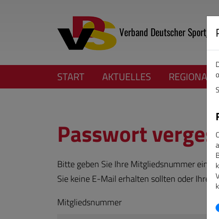
Verband Deutscher Sportjour
D
o
START
AKTUELLES
REGIONALV
S
Passwort verges
C
a
B
Bitte geben Sie Ihre Mitgliedsnummer ein, e
k
V
Sie keine E-Mail erhalten sollten oder Ihre 
k
Mitgliedsnummer