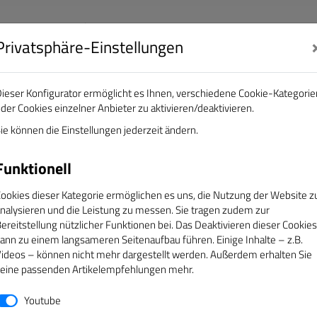
Privatsphäre-Einstellungen
nalisten e.V.
DAS GOLDENE BAND
ieser Konfigurator ermöglicht es Ihnen, verschiedene Cookie-Kategorie
der Cookies einzelner Anbieter zu aktivieren/deaktivieren.
EREINE
ÜBER UNS
SERVICE
CAMPUS
ie können die Einstellungen jederzeit ändern.
Funktionell
sen
ookies dieser Kategorie ermöglichen es uns, die Nutzung der Website z
nalysieren und die Leistung zu messen. Sie tragen zudem zur
ereitstellung nützlicher Funktionen bei. Das Deaktivieren dieser Cookies
s wird Ihnen anschließend ein neues Kennwort an die hinter
ann zu einem langsameren Seitenaufbau führen. Einige Inhalte – z.B.
ideos – können nicht mehr dargestellt werden. Außerdem erhalten Sie
Mitgliedsnummer nicht kennen, nehmen Sie bitte Kontakt mit 
eine passenden Artikelempfehlungen mehr.
Youtube