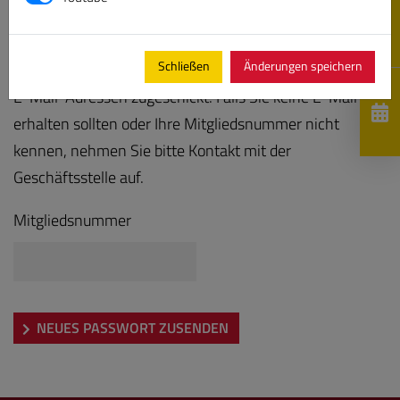
Bitte geben Sie Ihre Mitgliedsnummer ein, es wird Ihnen
Schließen
Änderungen speichern
anschließend ein neues Kennwort an die hinterlegten
E-Mail-Adressen zugeschickt. Falls Sie keine E-Mail
erhalten sollten oder Ihre Mitgliedsnummer nicht
kennen, nehmen Sie bitte Kontakt mit der
Geschäftsstelle auf.
Mitgliedsnummer
NEUES PASSWORT ZUSENDEN