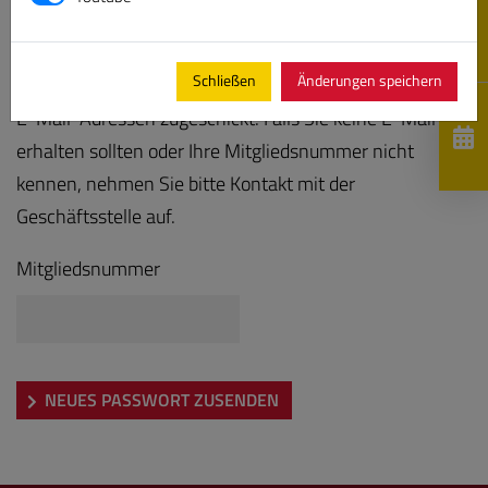
Bitte geben Sie Ihre Mitgliedsnummer ein, es wird Ihnen
Schließen
Änderungen speichern
anschließend ein neues Kennwort an die hinterlegten
E-Mail-Adressen zugeschickt. Falls Sie keine E-Mail
erhalten sollten oder Ihre Mitgliedsnummer nicht
kennen, nehmen Sie bitte Kontakt mit der
Geschäftsstelle auf.
Mitgliedsnummer
NEUES PASSWORT ZUSENDEN