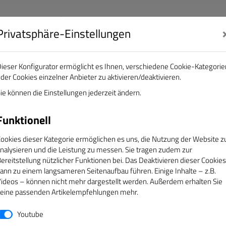
Privatsphäre-Einstellungen
nalisten e.V.
DAS GOLDENE BAND
ieser Konfigurator ermöglicht es Ihnen, verschiedene Cookie-Kategorie
der Cookies einzelner Anbieter zu aktivieren/deaktivieren.
EREINE
ÜBER UNS
SERVICE
CAMPUS
ie können die Einstellungen jederzeit ändern.
Funktionell
sen
ookies dieser Kategorie ermöglichen es uns, die Nutzung der Website z
nalysieren und die Leistung zu messen. Sie tragen zudem zur
ereitstellung nützlicher Funktionen bei. Das Deaktivieren dieser Cookies
s wird Ihnen anschließend ein neues Kennwort an die hinter
ann zu einem langsameren Seitenaufbau führen. Einige Inhalte – z.B.
ideos – können nicht mehr dargestellt werden. Außerdem erhalten Sie
Mitgliedsnummer nicht kennen, nehmen Sie bitte Kontakt mit 
eine passenden Artikelempfehlungen mehr.
Youtube