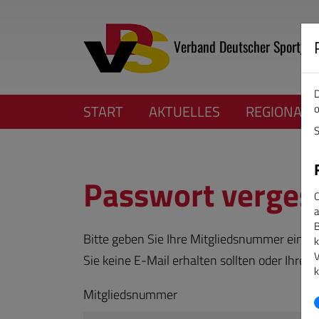
Verband Deutscher Sportjour
D
o
START
AKTUELLES
REGIONALV
S
Passwort verges
C
a
B
Bitte geben Sie Ihre Mitgliedsnummer ein, e
k
V
Sie keine E-Mail erhalten sollten oder Ihre 
k
Mitgliedsnummer