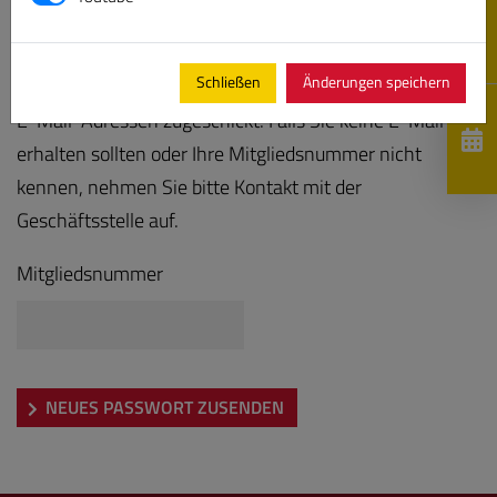
Bitte geben Sie Ihre Mitgliedsnummer ein, es wird Ihnen
Schließen
Änderungen speichern
anschließend ein neues Kennwort an die hinterlegten
E-Mail-Adressen zugeschickt. Falls Sie keine E-Mail
erhalten sollten oder Ihre Mitgliedsnummer nicht
kennen, nehmen Sie bitte Kontakt mit der
Geschäftsstelle auf.
Mitgliedsnummer
NEUES PASSWORT ZUSENDEN