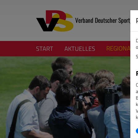
Verband Deutscher Sportjour
D
o
REGIONALV
START
AKTUELLES
S
C
a
B
k
V
k