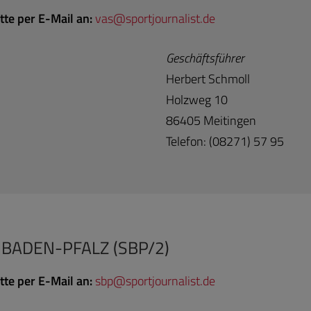
tte per E-Mail an:
va
s@sportjour
nalist.de
Geschäftsführer
Herbert Schmoll
Holzweg 10
86405 Meitingen
Telefon: (08271) 57 95
BADEN-PFALZ (SBP/2)
tte per E-Mail an:
sb
p@sportjour
nalist.de