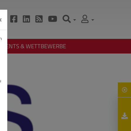
×
n
EVENTS & WETTBEWERBE
u