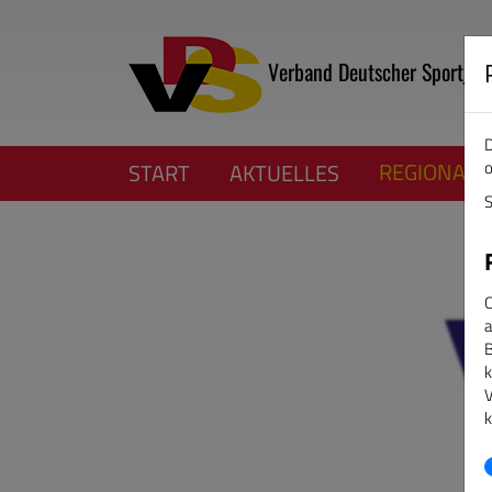
Verband Deutscher Sportjour
D
o
REGIONALV
START
AKTUELLES
S
C
a
B
k
V
k