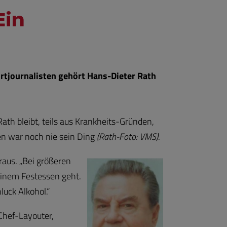
Ein
ortjournalisten gehört Hans-Dieter Rath
ath bleibt, teils aus Krankheits-Gründen,
en war noch nie sein Ding
(Rath-Foto: VMS)
.
raus. „Bei größeren
einem Festessen geht.
uck Alkohol.“
Chef-Layouter,