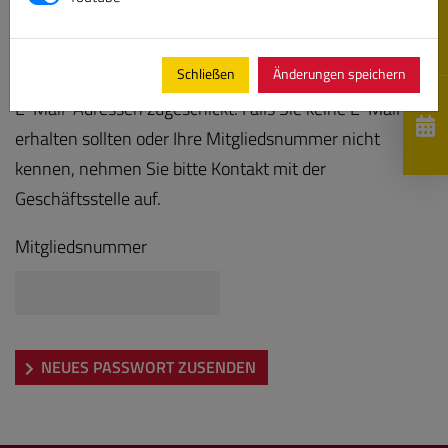
Bitte geben Sie Ihre Mitgliedsnummer ein, es wird Ihnen
Schließen
Änderungen speichern
anschließend ein neues Kennwort an die hinterlegten
E-Mail-Adressen zugeschickt. Falls Sie keine E-Mail
erhalten sollten oder Ihre Mitgliedsnummer nicht
kennen, nehmen Sie bitte Kontakt mit der
Geschäftsstelle auf.
Mitgliedsnummer
NEUES PASSWORT ZUSENDEN