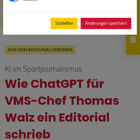
Schließen
Änderungen speichern
AUS DEN REGIONALVEREINEN
KI im Sportjournalismus
Wie ChatGPT für
VMS-Chef Thomas
Walz ein Editorial
schrieb