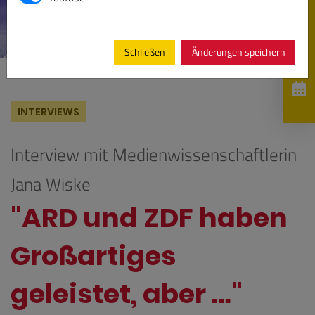
Schließen
Änderungen speichern
INTERVIEWS
Interview mit Medienwissenschaftlerin
Jana Wiske
"ARD und ZDF haben
Großartiges
geleistet, aber …"