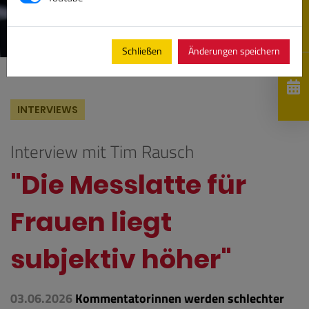
Schließen
Änderungen speichern
INTERVIEWS
Interview mit Tim Rausch
"Die Messlatte für
Frauen liegt
subjektiv höher"
03.06.2026
Kommentatorinnen werden schlechter