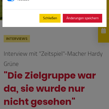
Schließen
Änderungen speichern
INTERVIEWS
Interview mit "Zeitspiel"-Macher Hardy
Grüne
"Die Zielgruppe war
da, sie wurde nur
nicht gesehen"