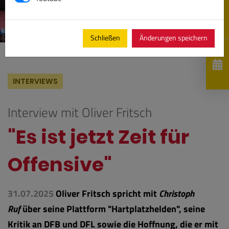
Schließen
Änderungen speichern
INTERVIEWS
Interview mit Oliver Fritsch
"Es ist jetzt Zeit für
Offensive"
31.07.2025
Oliver Fritsch spricht mit
Christoph
Ruf
über seine Plattform "Hartplatzhelden", seine
Kritik an DFB und DFL sowie die Hoffnung, die er mit