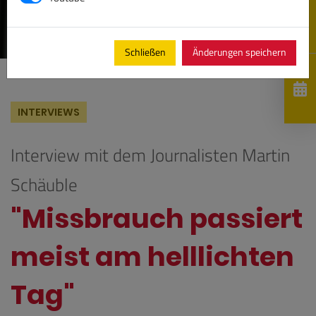
Schließen
Änderungen speichern
INTERVIEWS
Interview mit dem Journalisten Martin
Schäuble
"Missbrauch passiert
meist am helllichten
Tag"