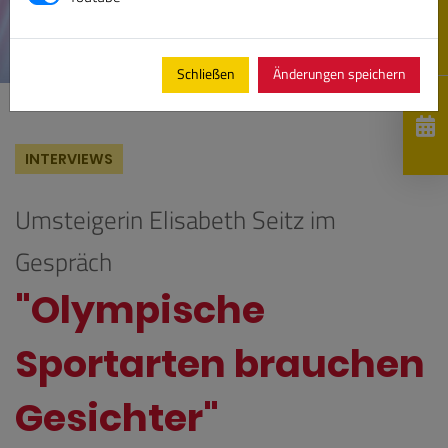
Schließen
Änderungen speichern
INTERVIEWS
Umsteigerin Elisabeth Seitz im
Gespräch
"Olympische
Sportarten brauchen
Gesichter"