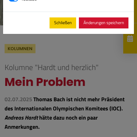
Schließen
Änderungen speichern
KOLUMNEN
Kolumne "Hardt und herzlich"
Mein Problem
02.07.2025
Thomas Bach ist nicht mehr Präsident
des Internationalen Olympischen Komitees (IOC).
Andreas Hardt
hätte dazu noch ein paar
Anmerkungen.