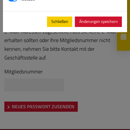
Bitte geben Sie Ihre Mitgliedsnummer ein, es wird Ihnen
Schließen
Änderungen speichern
anschließend ein neues Kennwort an die hinterlegten
E-Mail-Adressen zugeschickt. Falls Sie keine E-Mail
erhalten sollten oder Ihre Mitgliedsnummer nicht
kennen, nehmen Sie bitte Kontakt mit der
Geschäftsstelle auf.
Mitgliedsnummer
NEUES PASSWORT ZUSENDEN