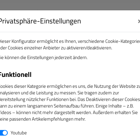
Privatsphäre-Einstellungen
nalisten e.V.
DAS GOLDENE BAND
ieser Konfigurator ermöglicht es Ihnen, verschiedene Cookie-Kategorie
der Cookies einzelner Anbieter zu aktivieren/deaktivieren.
EREINE
ÜBER UNS
SERVICE
CAMPUS
ie können die Einstellungen jederzeit ändern.
Funktionell
sen
ookies dieser Kategorie ermöglichen es uns, die Nutzung der Website z
nalysieren und die Leistung zu messen. Sie tragen zudem zur
ereitstellung nützlicher Funktionen bei. Das Deaktivieren dieser Cookies
s wird Ihnen anschließend ein neues Kennwort an die hinter
ann zu einem langsameren Seitenaufbau führen. Einige Inhalte – z.B.
ideos – können nicht mehr dargestellt werden. Außerdem erhalten Sie
Mitgliedsnummer nicht kennen, nehmen Sie bitte Kontakt mit 
eine passenden Artikelempfehlungen mehr.
Youtube