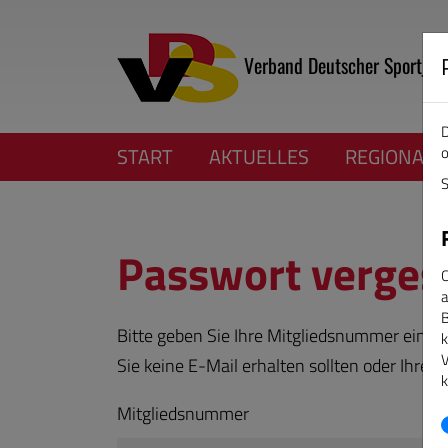
Verband Deutscher Sportjour
D
o
START
AKTUELLES
REGIONALV
S
Passwort verges
C
a
B
Bitte geben Sie Ihre Mitgliedsnummer ein, e
k
V
Sie keine E-Mail erhalten sollten oder Ihre 
k
Mitgliedsnummer