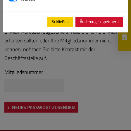
Bitte geben Sie Ihre Mitgliedsnummer ein, es wird Ihnen
Schließen
Änderungen speichern
anschließend ein neues Kennwort an die hinterlegten
E-Mail-Adressen zugeschickt. Falls Sie keine E-Mail
erhalten sollten oder Ihre Mitgliedsnummer nicht
kennen, nehmen Sie bitte Kontakt mit der
Geschäftsstelle auf.
Mitgliedsnummer
NEUES PASSWORT ZUSENDEN