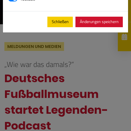
Schließen
Änderungen speichern
MELDUNGEN UND MEDIEN
„Wie war das damals?“
Deutsches
Fußballmuseum
startet Legenden-
Podcast