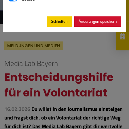
Schließen
Änderungen speichern
MELDUNGEN UND MEDIEN
Media Lab Bayern
Entscheidungshilfe
für ein Volontariat
16.02.2026
Du willst in den Journalismus einsteigen
und fragst dich, ob ein Volontariat der richtige Weg
für dich ist? Das Media Lab Bayern gibt dir wertvolle