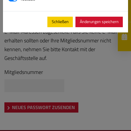
Bitte geben Sie Ihre Mitgliedsnummer ein, es wird Ihnen
Schließen
Änderungen speichern
anschließend ein neues Kennwort an die hinterlegten
E-Mail-Adressen zugeschickt. Falls Sie keine E-Mail
erhalten sollten oder Ihre Mitgliedsnummer nicht
kennen, nehmen Sie bitte Kontakt mit der
Geschäftsstelle auf.
Mitgliedsnummer
NEUES PASSWORT ZUSENDEN