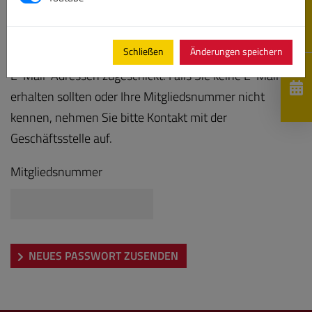
Bitte geben Sie Ihre Mitgliedsnummer ein, es wird Ihnen
Schließen
Änderungen speichern
anschließend ein neues Kennwort an die hinterlegten
E-Mail-Adressen zugeschickt. Falls Sie keine E-Mail
erhalten sollten oder Ihre Mitgliedsnummer nicht
kennen, nehmen Sie bitte Kontakt mit der
Geschäftsstelle auf.
Mitgliedsnummer
NEUES PASSWORT ZUSENDEN