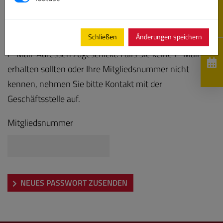
Bitte geben Sie Ihre Mitgliedsnummer ein, es wird Ihnen
Schließen
Änderungen speichern
anschließend ein neues Kennwort an die hinterlegten
E-Mail-Adressen zugeschickt. Falls Sie keine E-Mail
erhalten sollten oder Ihre Mitgliedsnummer nicht
kennen, nehmen Sie bitte Kontakt mit der
Geschäftsstelle auf.
Mitgliedsnummer
NEUES PASSWORT ZUSENDEN