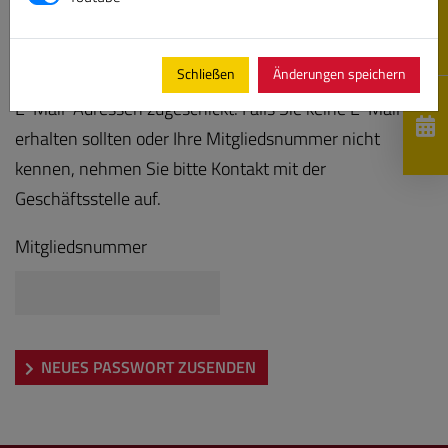
Bitte geben Sie Ihre Mitgliedsnummer ein, es wird Ihnen
Schließen
Änderungen speichern
anschließend ein neues Kennwort an die hinterlegten
E-Mail-Adressen zugeschickt. Falls Sie keine E-Mail
erhalten sollten oder Ihre Mitgliedsnummer nicht
kennen, nehmen Sie bitte Kontakt mit der
Geschäftsstelle auf.
Mitgliedsnummer
NEUES PASSWORT ZUSENDEN