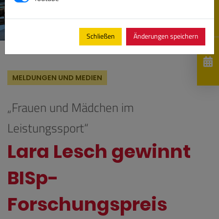
Schließen
Änderungen speichern
MELDUNGEN UND MEDIEN
„Frauen und Mädchen im
Leistungssport“
Lara Lesch gewinnt
BISp-
Forschungspreis