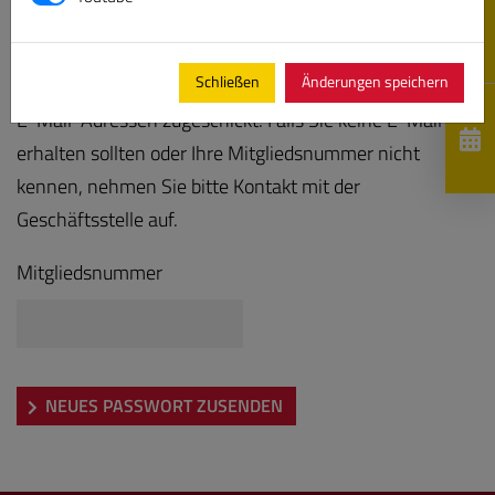
Bitte geben Sie Ihre Mitgliedsnummer ein, es wird Ihnen
Schließen
Änderungen speichern
anschließend ein neues Kennwort an die hinterlegten
E-Mail-Adressen zugeschickt. Falls Sie keine E-Mail
erhalten sollten oder Ihre Mitgliedsnummer nicht
kennen, nehmen Sie bitte Kontakt mit der
Geschäftsstelle auf.
Mitgliedsnummer
NEUES PASSWORT ZUSENDEN