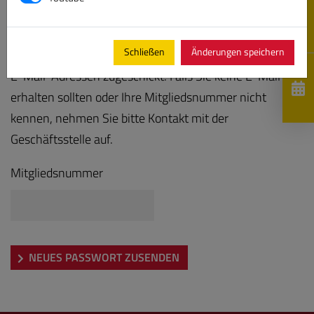
Bitte geben Sie Ihre Mitgliedsnummer ein, es wird Ihnen
Schließen
Änderungen speichern
anschließend ein neues Kennwort an die hinterlegten
E-Mail-Adressen zugeschickt. Falls Sie keine E-Mail
erhalten sollten oder Ihre Mitgliedsnummer nicht
kennen, nehmen Sie bitte Kontakt mit der
Geschäftsstelle auf.
Mitgliedsnummer
NEUES PASSWORT ZUSENDEN