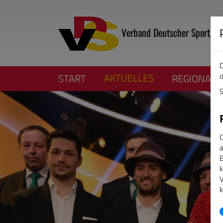
Verband Deutscher Sportjour
D
o
AKTUELLES
START
REGIONALV
S
C
a
B
k
V
k