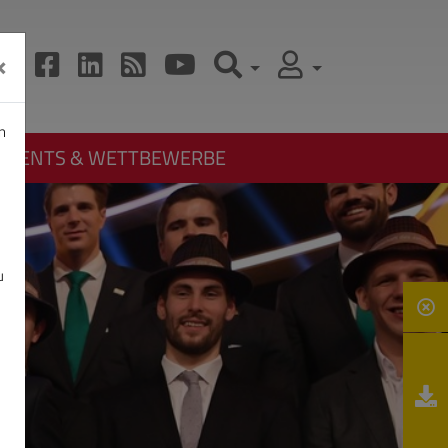
×
n
EVENTS & WETTBEWERBE
u