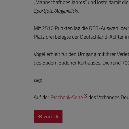
„Mannschaft des Jahres“ und löste damit di
Sportfoto/Augenklick)
.
Mit 2510 Punkten lag die DEB-Auswahl deut
Platz drei belegte der Deutschland-Achter i
Vogel erhielt für den Umgang mit ihrer Verle
des Baden-Badener Kurhauses. Die rund 700
cleg
Auf der
Facebook-Seite
des Verbandes Deut
zurück