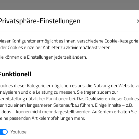
Privatsphäre-Einstellungen
nalisten e.V.
DAS GOLDENE BAND
ieser Konfigurator ermöglicht es Ihnen, verschiedene Cookie-Kategorie
der Cookies einzelner Anbieter zu aktivieren/deaktivieren.
EREINE
ÜBER UNS
SERVICE
CAMPUS
ie können die Einstellungen jederzeit ändern.
Funktionell
sen
ookies dieser Kategorie ermöglichen es uns, die Nutzung der Website z
nalysieren und die Leistung zu messen. Sie tragen zudem zur
ereitstellung nützlicher Funktionen bei. Das Deaktivieren dieser Cookies
s wird Ihnen anschließend ein neues Kennwort an die hinter
ann zu einem langsameren Seitenaufbau führen. Einige Inhalte – z.B.
ideos – können nicht mehr dargestellt werden. Außerdem erhalten Sie
Mitgliedsnummer nicht kennen, nehmen Sie bitte Kontakt mit 
eine passenden Artikelempfehlungen mehr.
Youtube