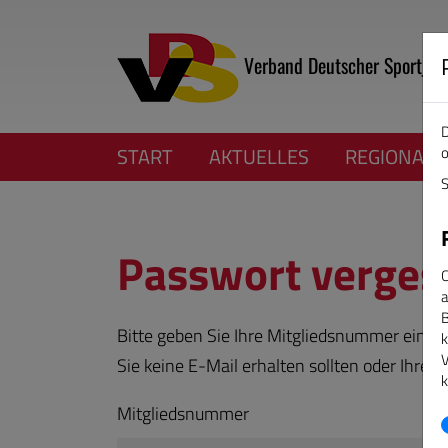
Verband Deutscher Sportjour
D
o
START
AKTUELLES
REGIONALV
S
Passwort verges
C
a
B
Bitte geben Sie Ihre Mitgliedsnummer ein, e
k
V
Sie keine E-Mail erhalten sollten oder Ihre 
k
Mitgliedsnummer