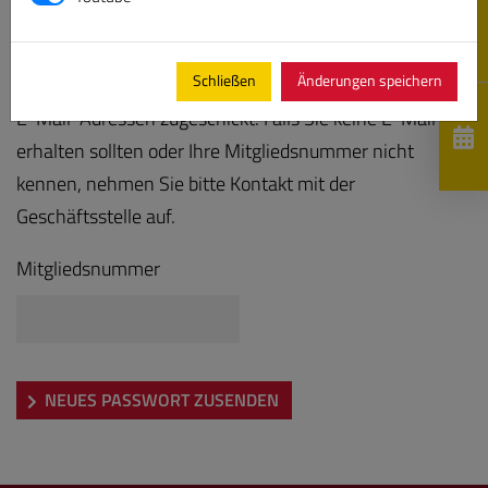
Bitte geben Sie Ihre Mitgliedsnummer ein, es wird Ihnen
Schließen
Änderungen speichern
anschließend ein neues Kennwort an die hinterlegten
E-Mail-Adressen zugeschickt. Falls Sie keine E-Mail
erhalten sollten oder Ihre Mitgliedsnummer nicht
kennen, nehmen Sie bitte Kontakt mit der
Geschäftsstelle auf.
Mitgliedsnummer
NEUES PASSWORT ZUSENDEN