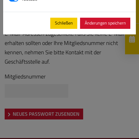
Bitte geben Sie Ihre Mitgliedsnummer ein, es wird Ihnen
Schließen
Änderungen speichern
anschließend ein neues Kennwort an die hinterlegten
E-Mail-Adressen zugeschickt. Falls Sie keine E-Mail
erhalten sollten oder Ihre Mitgliedsnummer nicht
kennen, nehmen Sie bitte Kontakt mit der
Geschäftsstelle auf.
Mitgliedsnummer
NEUES PASSWORT ZUSENDEN