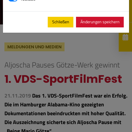
Schließen
Änderungen speichern
MELDUNGEN UND MEDIEN
Aljoscha Pauses Götze-Werk gewinnt
1. VDS-SportFilmFest
21.11.2019
Das 1. VDS-SportFilmFest war ein Erfolg.
Die im Hamburger Alabama-Kino gezeigten
Dokumentationen beeindruckten mit hoher Qualität.
Die Auszeichnung sicherte sich Aljoscha Pause mit
„Being Mario Götze“.