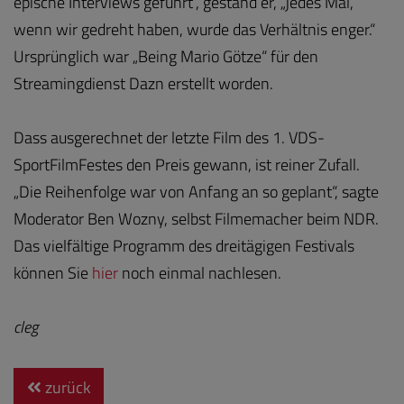
epische Interviews geführt“, gestand er, „jedes Mal,
wenn wir gedreht haben, wurde das Verhältnis enger.“
Ursprünglich war „Being Mario Götze“ für den
Streamingdienst Dazn erstellt worden.
Dass ausgerechnet der letzte Film des 1. VDS-
SportFilmFestes den Preis gewann, ist reiner Zufall.
„Die Reihenfolge war von Anfang an so geplant“, sagte
Moderator Ben Wozny, selbst Filmemacher beim NDR.
Das vielfältige Programm des dreitägigen Festivals
können Sie
hier
noch einmal nachlesen.
cleg
zurück