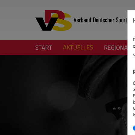
Verband Deutscher Sportjour
D
o
AKTUELLES
START
REGIONALV
S
C
a
B
k
V
k