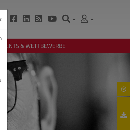
×
n
EVENTS & WETTBEWERBE
u