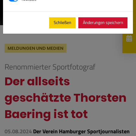
Schließen
Änderungen speichern
MELDUNGEN UND MEDIEN
Renommierter Sportfotograf
Der allseits
geschätzte Thorsten
Baering ist tot
05.08.2024
Der Verein Hamburger Sportjournalisten