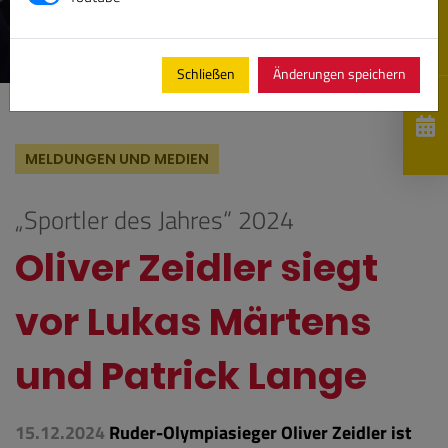
Schließen
Änderungen speichern
MELDUNGEN UND MEDIEN
„Sportler des Jahres“ 2024
Oliver Zeidler siegt
vor Lukas Märtens
und Patrick Lange
15.12.2024
Ruder-Olympiasieger Oliver Zeidler ist