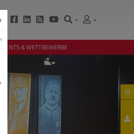
×
n
EVENTS & WETTBEWERBE
u