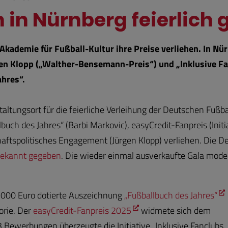
 in Nürnberg feierlich 
Akademie für Fußball-Kultur ihre Preise verliehen. In N
gen Klopp („Walther-Bensemann-Preis“) und „Inklusive Fa
ahres“.
taltungsort für die feierliche Verleihung der Deutschen Fuß
buch des Jahres“ (Barbi Markovic), easyCredit-Fanpreis (Initi
ftspolitisches Engagement (Jürgen Klopp) verliehen. Die De
ekannt gegeben
. Die wieder einmal ausverkaufte Gala moder
t 5000 Euro dotierte Auszeichnung
„Fußballbuch des Jahres“
gorie. Der
easyCredit-Fanpreis 2025
widmete sich dem
3 Bewerbungen überzeugte die Initiative „Inklusive Fanclubs