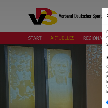
Verband Deutscher Sportjour
D
o
AKTUELLES
START
REGIONALV
S
C
a
B
k
V
k