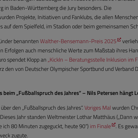
g in Baden-Württemberg die Jury besonders. Die
urden Projekte, Initiativen und Fanklubs, die allen Mensche
es auf dem Spielfeld, im Stadion oder beim gemeinsamen S
ründer benannten
Walther-Bensemann-Preis 2025
verlieh
hen Erfolgen auch menschliche Werte zum Maßstab ihres Han
uro spendet Klopp an
„KickIn – Beratungsstelle Inklusion im F
ärz den von Deutscher Olympischer Sportbund und Verband D
 beim „Fußballspruch des Jahres“ – Nils Petersen hängt 
ber den „Fußballspruch des Jahres“.
Voriges Mal
wurden Chri
. Dieses Jahr standen Weltmeister Lothar Matthäus („Dann w
be ich 80 Minuten zugeguckt, heute 90“)
im Finale
. Es gewa
eck zugute.