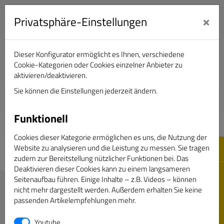
×
Privatsphäre-Einstellungen
Dieser Konfigurator ermöglicht es Ihnen, verschiedene
Verband Deutscher Sportjournalisten e.V.
Cookie-Kategorien oder Cookies einzelner Anbieter zu
aktivieren/deaktivieren.
Sie können die Einstellungen jederzeit ändern.
DAS GOLDENE BAND
Funktionell
Cookies dieser Kategorie ermöglichen es uns, die Nutzung der
Website zu analysieren und die Leistung zu messen. Sie tragen
zudem zur Bereitstellung nützlicher Funktionen bei. Das
Deaktivieren dieser Cookies kann zu einem langsameren
Seitenaufbau führen. Einige Inhalte – z.B. Videos – können
Magazin Sportjournalist
nicht mehr dargestellt werden. Außerdem erhalten Sie keine
passenden Artikelempfehlungen mehr.
Newsletter
Neue & Änderungen
Youtube