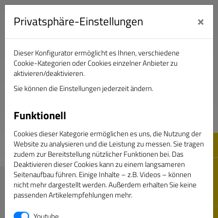
×
Privatsphäre-Einstellungen
Dieser Konfigurator ermöglicht es Ihnen, verschiedene
Verband Deutscher Sportjournalisten e.V.
Cookie-Kategorien oder Cookies einzelner Anbieter zu
aktivieren/deaktivieren.
Sie können die Einstellungen jederzeit ändern.
DAS GOLDENE BAND
Funktionell
Cookies dieser Kategorie ermöglichen es uns, die Nutzung der
Website zu analysieren und die Leistung zu messen. Sie tragen
zudem zur Bereitstellung nützlicher Funktionen bei. Das
Deaktivieren dieser Cookies kann zu einem langsameren
Seitenaufbau führen. Einige Inhalte – z.B. Videos – können
Magazin Sportjournalist
nicht mehr dargestellt werden. Außerdem erhalten Sie keine
passenden Artikelempfehlungen mehr.
Newsletter
Neue & Änderungen
Youtube