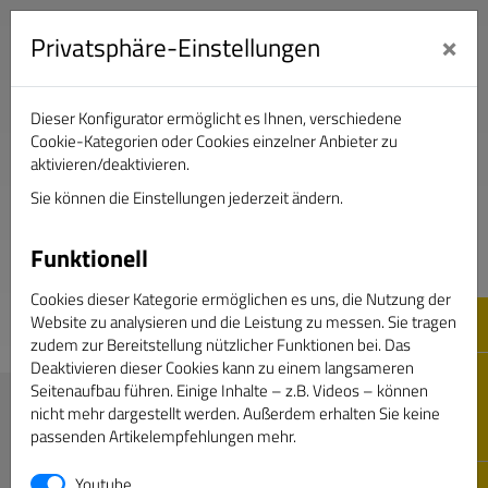
×
Privatsphäre-Einstellungen
Dieser Konfigurator ermöglicht es Ihnen, verschiedene
Verband Deutscher Sportjournalisten e.V.
Cookie-Kategorien oder Cookies einzelner Anbieter zu
aktivieren/deaktivieren.
Sie können die Einstellungen jederzeit ändern.
DAS GOLDENE BAND
Funktionell
Cookies dieser Kategorie ermöglichen es uns, die Nutzung der
Website zu analysieren und die Leistung zu messen. Sie tragen
zudem zur Bereitstellung nützlicher Funktionen bei. Das
Deaktivieren dieser Cookies kann zu einem langsameren
Seitenaufbau führen. Einige Inhalte – z.B. Videos – können
Magazin Sportjournalist
nicht mehr dargestellt werden. Außerdem erhalten Sie keine
passenden Artikelempfehlungen mehr.
Newsletter
Neue & Änderungen
Youtube