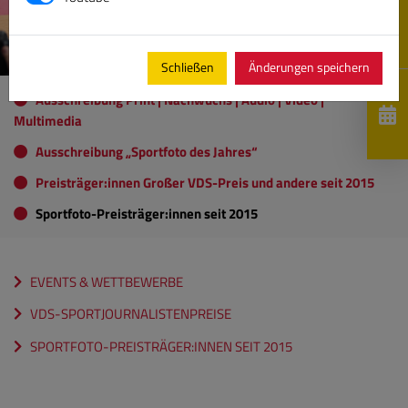
Schließen
Änderungen speichern
Ausschreibung Print | Nachwuchs | Audio | Video |
Multimedia
Ausschreibung „Sportfoto des Jahres“
Preisträger:innen Großer VDS-Preis und andere seit 2015
Sportfoto-Preisträger:innen seit 2015
EVENTS & WETTBEWERBE
VDS-SPORTJOURNALISTENPREISE
SPORTFOTO-PREISTRÄGER:INNEN SEIT 2015