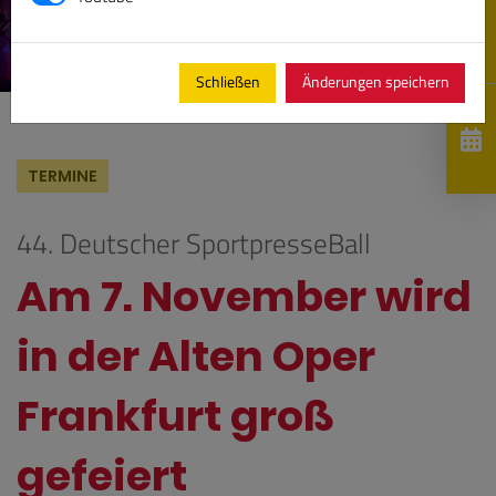
Schließen
Änderungen speichern
TERMINE
44. Deutscher SportpresseBall
Am 7. November wird
in der Alten Oper
Frankfurt groß
gefeiert